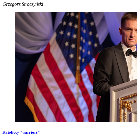
Grzegorz Stroczyński
Katoliccy "warriors"