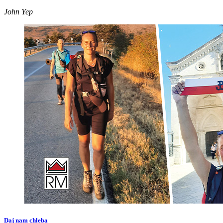
John Yep
Daj nam chleba