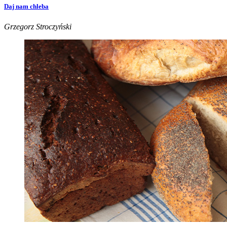
Daj nam chleba
Grzegorz Stroczyński