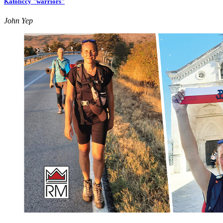
Katoliccy "warriors"
John Yep