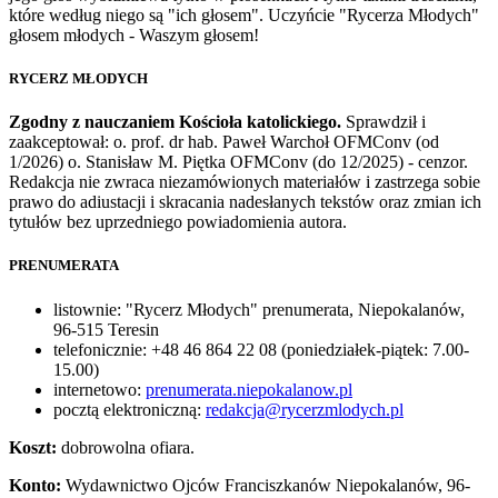
które według niego są "ich głosem". Uczyńcie "Rycerza Młodych"
głosem młodych - Waszym głosem!
RYCERZ MŁODYCH
Zgodny z nauczaniem Kościoła katolickiego.
Sprawdził i
zaakceptował: o. prof. dr hab. Paweł Warchoł OFMConv (od
1/2026) o. Stanisław M. Piętka OFMConv (do 12/2025) - cenzor.
Redakcja nie zwraca niezamówionych materiałów i zastrzega sobie
prawo do adiustacji i skracania nadesłanych tekstów oraz zmian ich
tytułów bez uprzedniego powiadomienia autora.
PRENUMERATA
listownie: "Rycerz Młodych" prenumerata, Niepokalanów,
96-515 Teresin
telefonicznie: +48 46 864 22 08 (poniedziałek-piątek: 7.00-
15.00)
internetowo:
prenumerata.niepokalanow.pl
pocztą elektroniczną:
redakcja@rycerzmlodych.pl
Koszt:
dobrowolna ofiara.
Konto:
Wydawnictwo Ojców Franciszkanów Niepokalanów, 96-