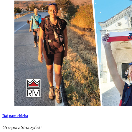
Daj nam chleba
Grzegorz Stroczyński