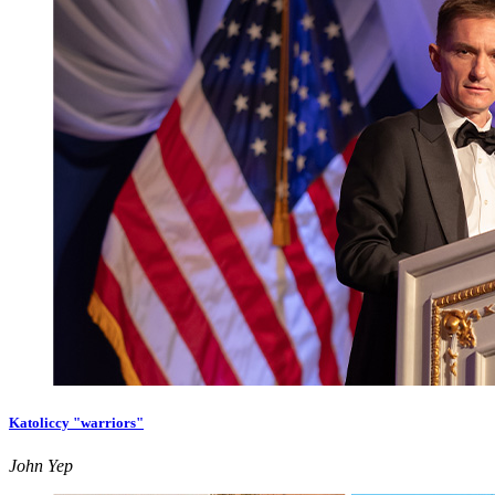
Katoliccy "warriors"
John Yep