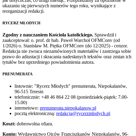
jak dotychczas, co drugi miesiąc. Przepraszamy za opóźnienie w
ukazaniu się pierwszych numerów tego roku, wynikające z
reorganizacji redakcji.
RYCERZ MŁODYCH
Zgodny z nauczaniem Kościoła katolickiego.
Sprawdził i
zaakceptował: o. prof. dr hab. Paweł Warchoł OFMConv (od
1/2026) o. Stanisław M. Piętka OFMConv (do 12/2025) - cenzor.
Redakcja nie zwraca niezamówionych materiałów i zastrzega sobie
prawo do adiustacji i skracania nadesłanych tekstów oraz zmian ich
tytułów bez uprzedniego powiadomienia autora.
PRENUMERATA
listownie: "Rycerz Młodych" prenumerata, Niepokalanów,
96-515 Teresin
telefonicznie: +48 46 864 22 08 (poniedziałek-piątek: 7.00-
15.00)
internetowo:
prenumerata.niepokalanow.pl
pocztą elektroniczną:
redakcja@rycerzmlodych.pl
Koszt:
dobrowolna ofiara.
Konto:
Wydawnictwo Ojców Franciszkanów Niepokalanów, 96-