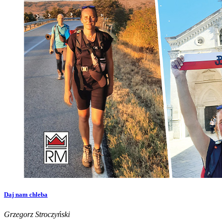
Daj nam chleba
Grzegorz Stroczyński