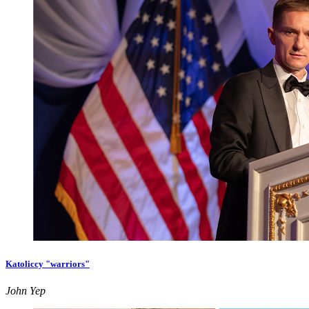
Katoliccy "warriors"
John Yep