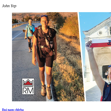
John Yep
Daj nam chleba