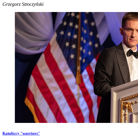
Grzegorz Stroczyński
Katoliccy "warriors"