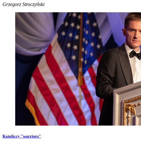
Grzegorz Stroczyński
Katoliccy "warriors"