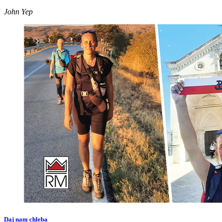
John Yep
Daj nam chleba