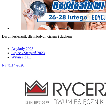
Dwumiesięcznik dla młodych ciałem i duchem
Artykuły 2023
Lipiec - Sierpień 2023
Wstań i idź...
Nr 4(114)2026