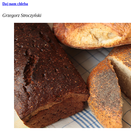
Daj nam chleba
Grzegorz Stroczyński