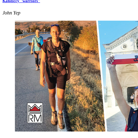
Katoliccy "warriors"
John Yep