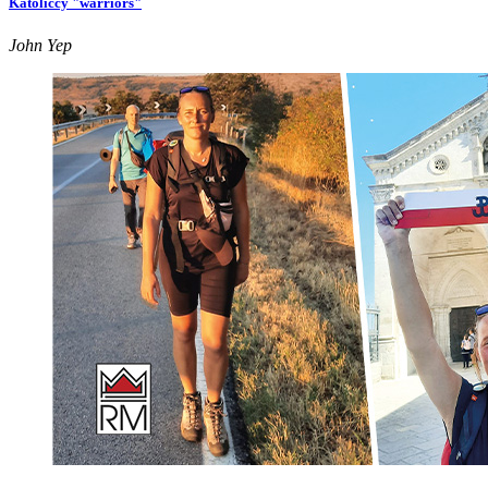
Katoliccy "warriors"
John Yep