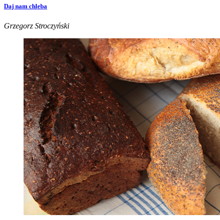
Daj nam chleba
Grzegorz Stroczyński