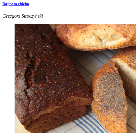
Daj nam chleba
Grzegorz Stroczyński