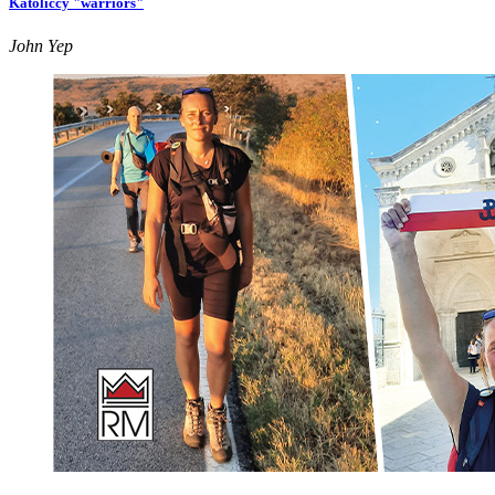
Katoliccy "warriors"
John Yep