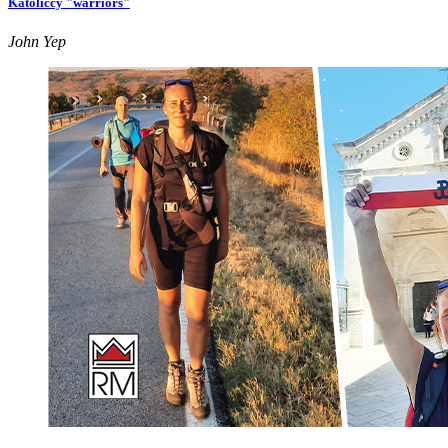
Katoliccy "warriors"
John Yep