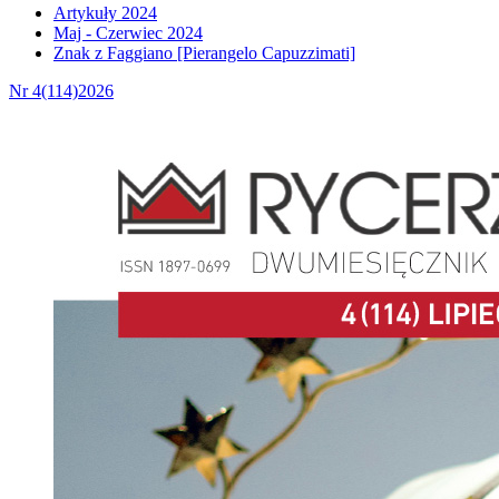
Artykuły 2024
Maj - Czerwiec 2024
Znak z Faggiano [Pierangelo Capuzzimati]
Nr 4(114)2026