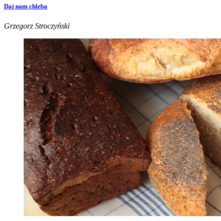
Daj nam chleba
Grzegorz Stroczyński