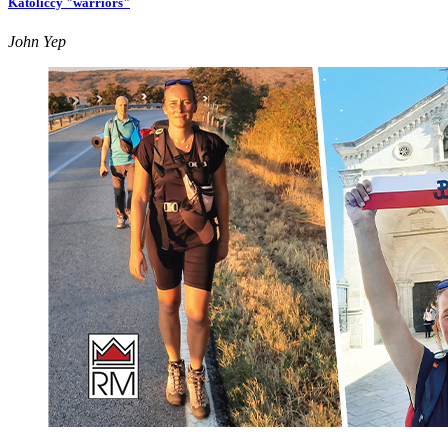
Katoliccy "warriors"
John Yep