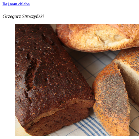
Daj nam chleba
Grzegorz Stroczyński