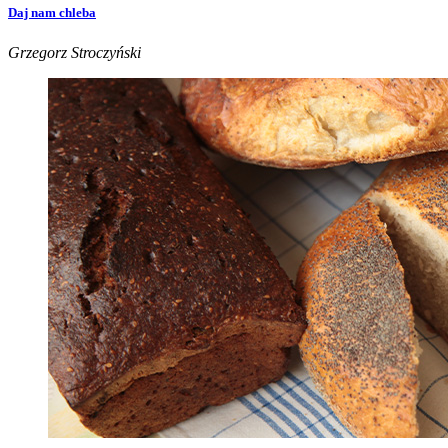
Daj nam chleba
Grzegorz Stroczyński