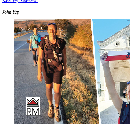
Katoliccy "warriors"
John Yep