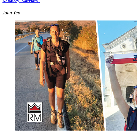
Katoliccy "warriors"
John Yep