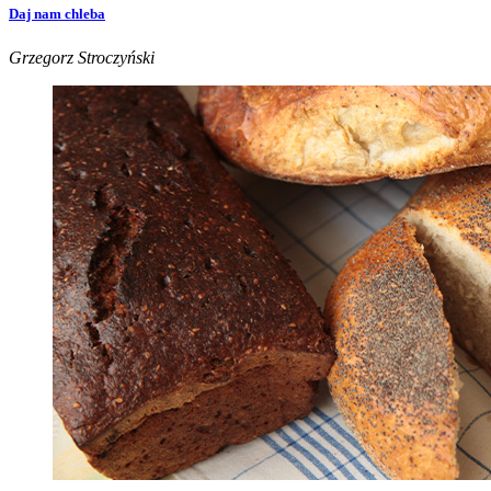
Daj nam chleba
Grzegorz Stroczyński