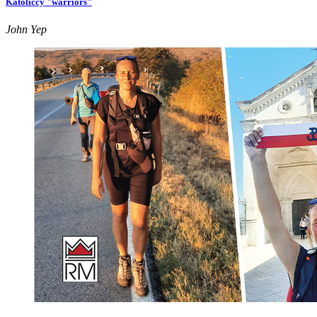
Katoliccy "warriors"
John Yep