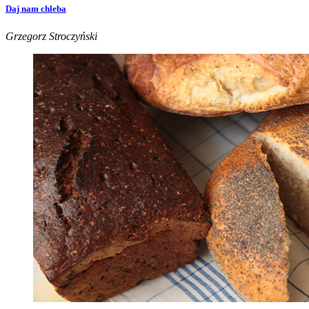
Daj nam chleba
Grzegorz Stroczyński