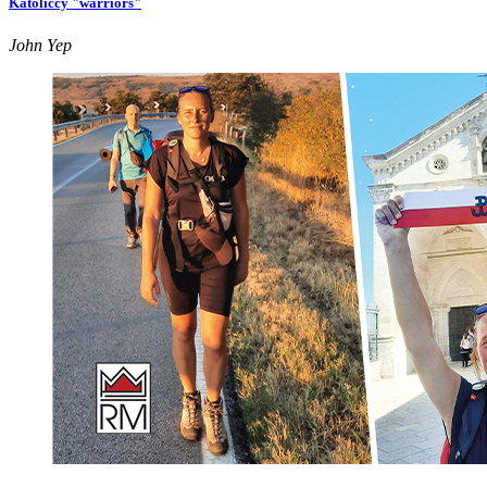
Katoliccy "warriors"
John Yep