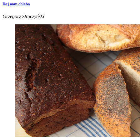
Daj nam chleba
Grzegorz Stroczyński