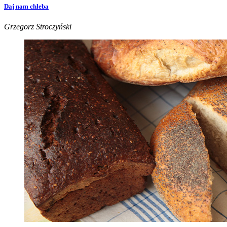
Daj nam chleba
Grzegorz Stroczyński