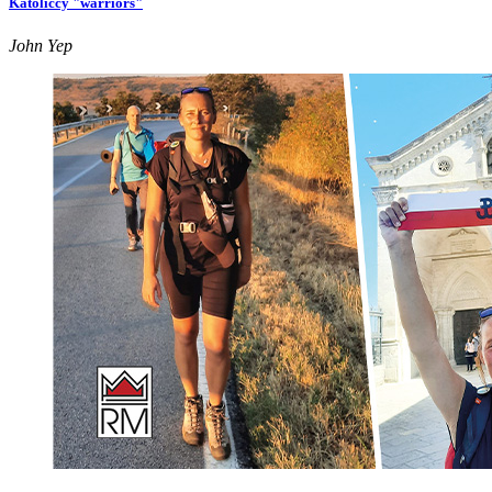
Katoliccy "warriors"
John Yep