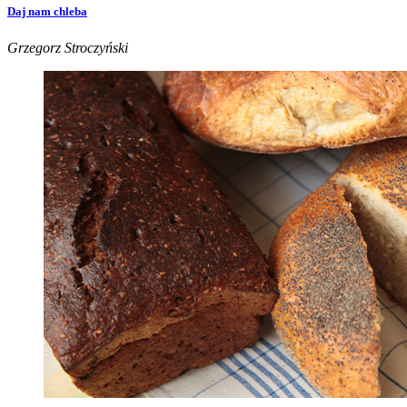
Daj nam chleba
Grzegorz Stroczyński