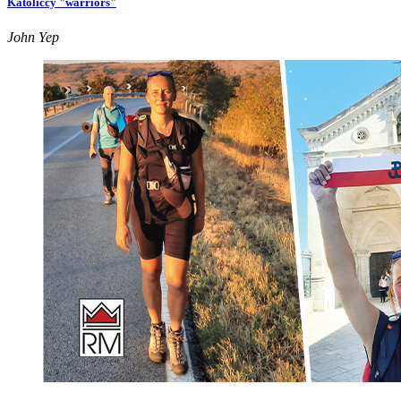
Katoliccy "warriors"
John Yep