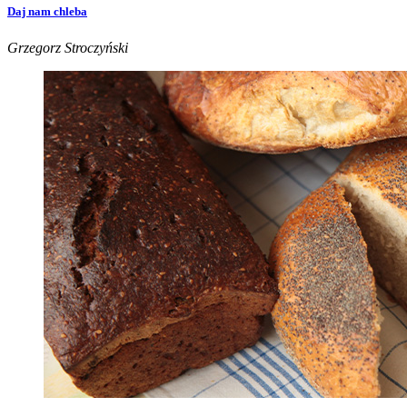
Daj nam chleba
Grzegorz Stroczyński