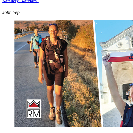
Katoliccy "warriors"
John Yep