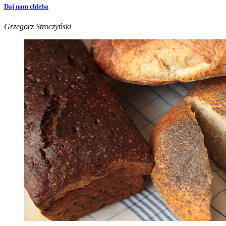
Daj nam chleba
Grzegorz Stroczyński