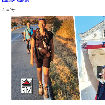
Katoliccy "warriors"
John Yep