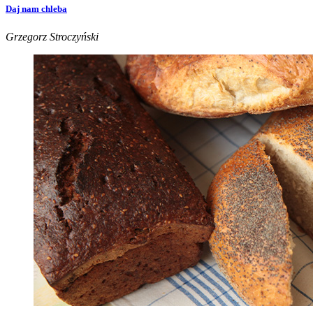
Daj nam chleba
Grzegorz Stroczyński