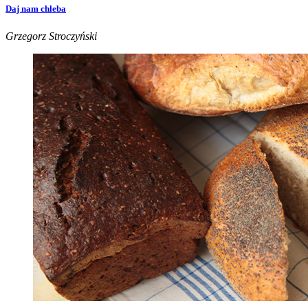
Daj nam chleba
Grzegorz Stroczyński