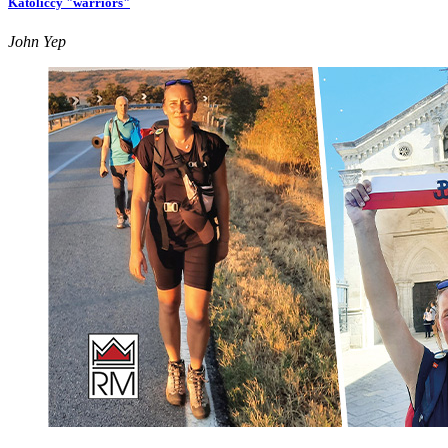
Katoliccy "warriors"
John Yep