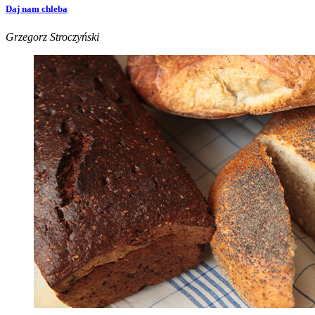
Daj nam chleba
Grzegorz Stroczyński