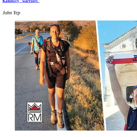
Katoliccy "warriors"
John Yep