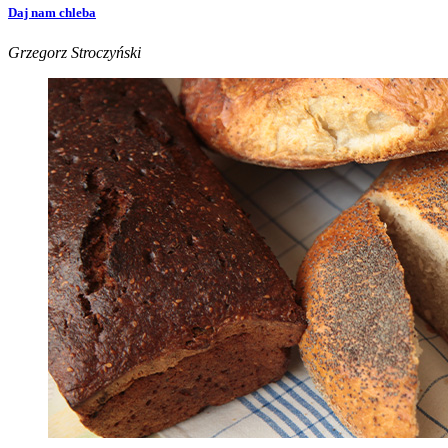
Daj nam chleba
Grzegorz Stroczyński