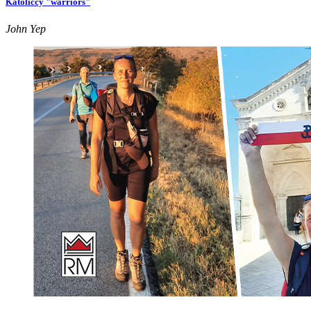
Katoliccy "warriors"
John Yep