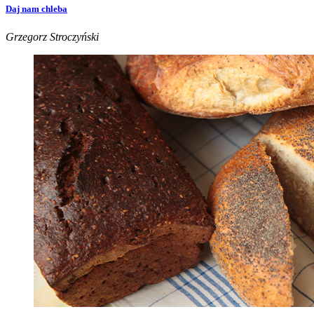
Daj nam chleba
Grzegorz Stroczyński