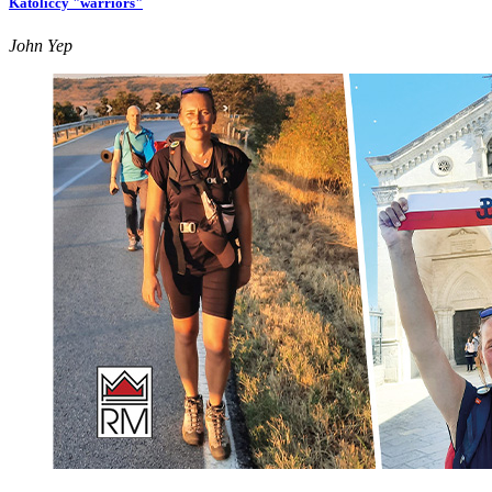
Katoliccy "warriors"
John Yep