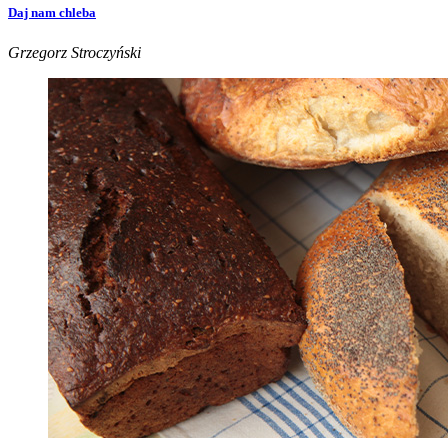
Daj nam chleba
Grzegorz Stroczyński