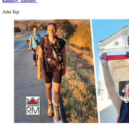
Katoliccy "warriors"
John Yep